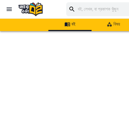
বই
বিষয়