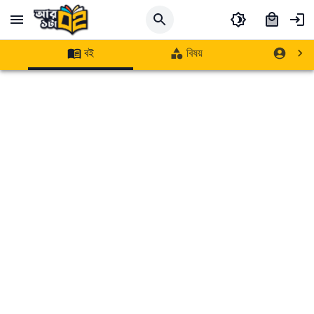
বই
বিষয়
লেখক