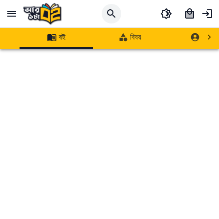
বই
বিষয়
লেখক