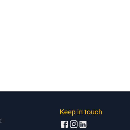
Keep in touch
m