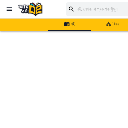
বই
বিষয়