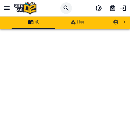
বই
বিষয়
লেখক