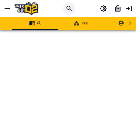
বই
বিষয়
লেখক