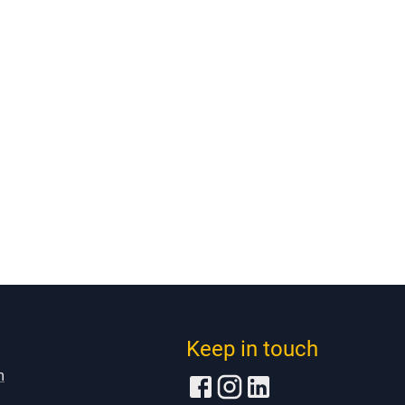
Keep in touch
m