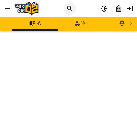
বই
বিষয়
লেখক