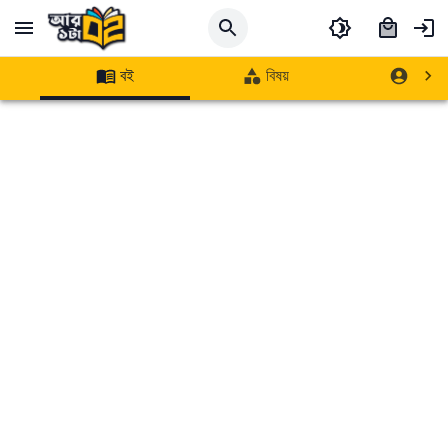
বই
বিষয়
লেখক