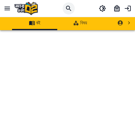
বই
বিষয়
লেখক