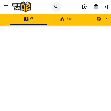
বই
বিষয়
লেখক