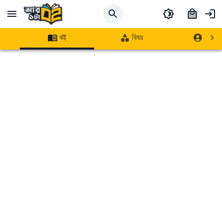
বই
বিষয়
লেখক