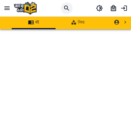
বই
বিষয়
লেখক