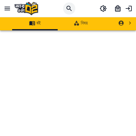
বই
বিষয়
লেখক