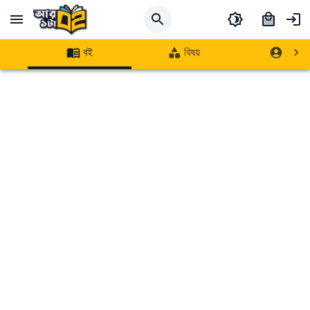
বই
বিষয়
লেখক