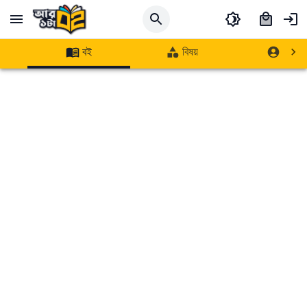
বই
বিষয়
লেখক