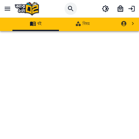
বই
বিষয়
লেখক