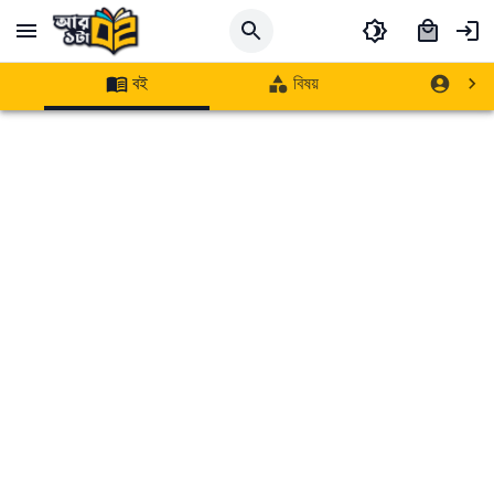
বই
বিষয়
লেখক