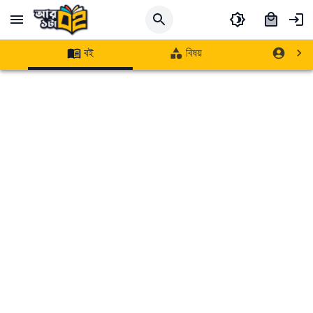
বই
বিষয়
লেখক