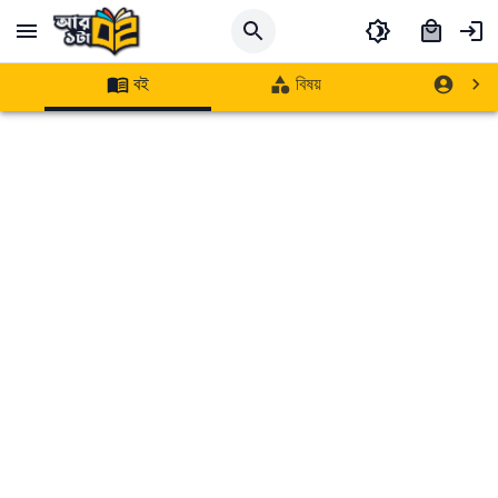
বই
বিষয়
লেখক