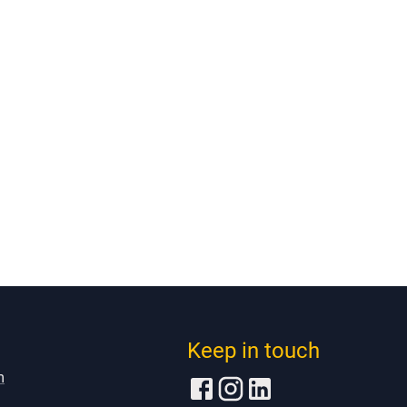
Keep in touch
m