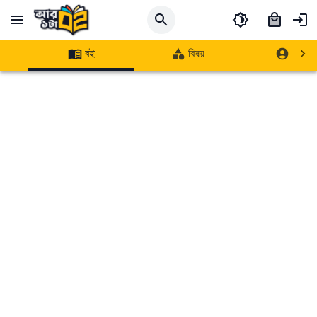
বই
বিষয়
লেখক