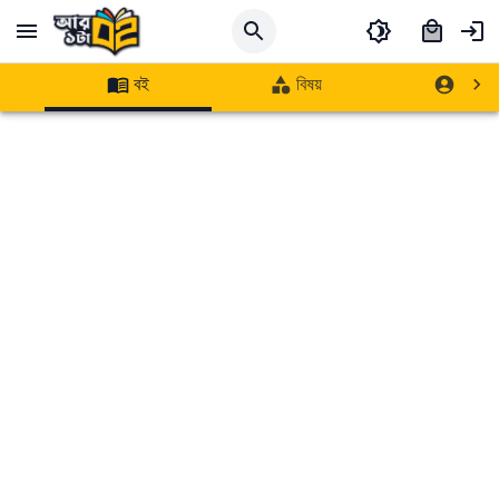
বই
বিষয়
লেখক