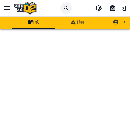
বই
বিষয়
লেখক