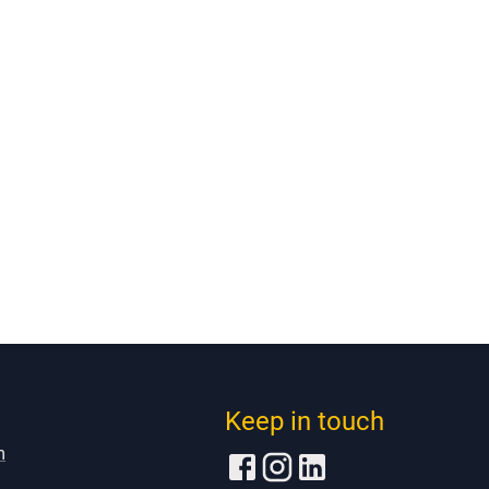
Keep in touch
m