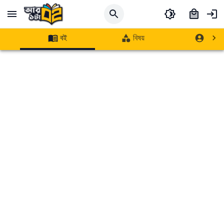
বই
বিষয়
লেখক