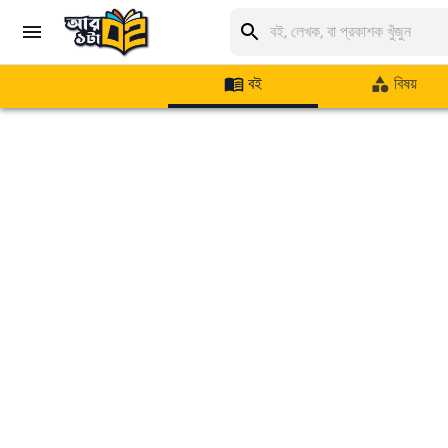
বই
বিষয়