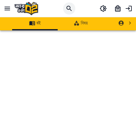
বই
বিষয়
লেখক