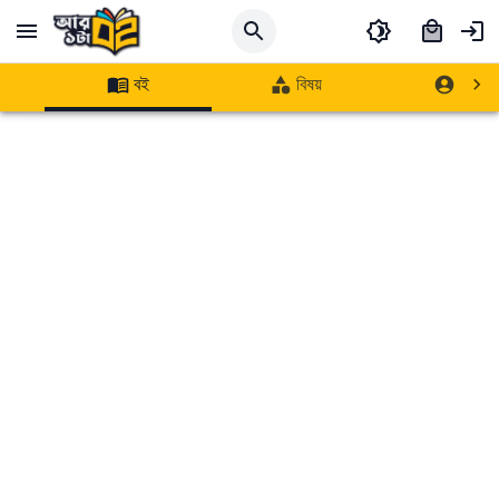
বই
বিষয়
লেখক