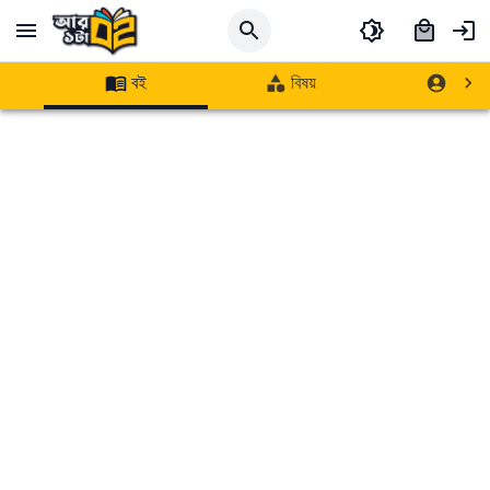
বই
বিষয়
লেখক