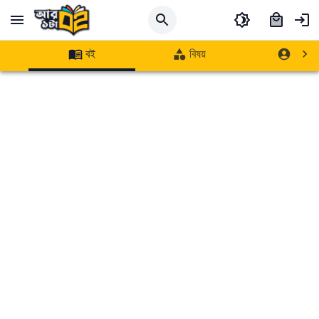
বই
বিষয়
লেখক