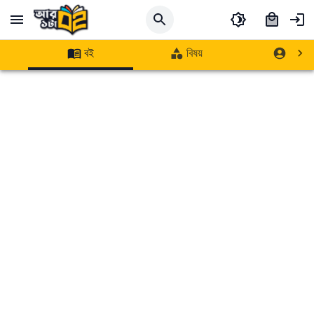
বই
বিষয়
লেখক