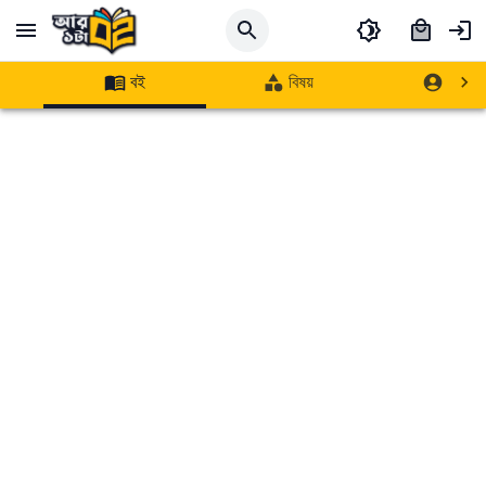
বই
বিষয়
লেখক