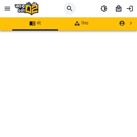
বই
বিষয়
লেখক